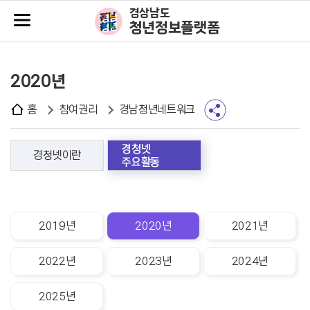
주메뉴바로가기
본문바로가기
경상남도
청년정보플랫폼
2020년
홈
참여권리
경남청년네트워크
경청넷
경청넷이란
주요활동
2019년
2020년
2021년
2022년
2023년
2024년
2025년