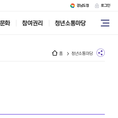
경남도청
로그인
문화
참여권리
청년소통마당
홈
청년소통마당