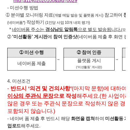
mid=a11402020100&bid=0029
-
미션수행 방법
➀
➀
분야별
모니터링 자료
참고하여
청
(
개별 메일 발송 및 플랫폼 게시
)
작성하기
(
네이버폼*
)
(1
인당 사업
10
개 내외 평가
)
*
네이버폼 주소는
경상남도 알림톡
으로 별도 발송됩니다
.
(
모임
➁
'
미션활동
'
게시판
에
참여 인증샷
(
네이버폼 제출 후 화면 캡
➀
미션 수행
➁
참여 인증
→
→
플랫폼 게시
네이버폼 제출
(‘
미션활동
’
게시판
)
4.
미션조건
-
반드시
‘
의견 및 건의사항
’
(
마지막 문항
)
에 대하여
이상의 주관식 문장
으로 작성
해주세요
.(한 사업이
않은 경우 또는 주관식 문장으로 작성하지 않은 경
포함되지 않습니다
.)
-
네이버 폼 제출 후 반드시 해당
화면을 캡쳐
하여
미션활동 게
업로드
해주세요
.