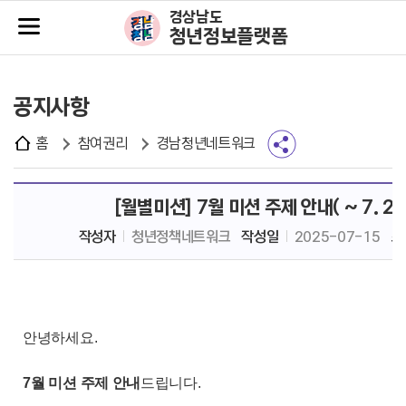
주메뉴바로가기
본문바로가기
경상남도
청년정보플랫폼
공지사항
홈
참여권리
경남청년네트워크
[월별미션] 7월 미션 주제 안내( ~ 7. 25
작성자
청년정책네트워크
작성일
2025-07-15
조
안녕하세요
.
7
월 미션 주제 안내
드립니다
.