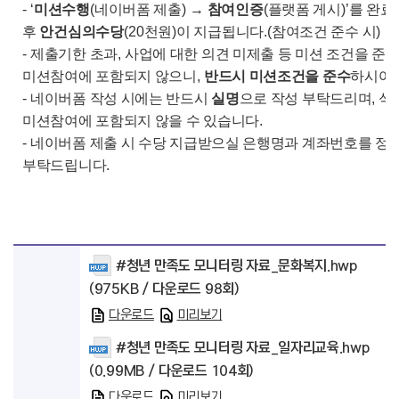
- ‘
미션수행
(
네이버폼 제출
)
→
참여인증
(
플랫폼 게시
)’
를 완료
후
안건심의수당
(20
천원
)
이 지급됩니다
.(
참여조건 준수 시
)
-
제출기한 초과
,
사업에 대한 의견 미제출 등 미션 조건을 준
미션참여에 포함되지 않으니
,
반드시 미션조건을 준수
하시어
-
네이버폼 작성 시에는 반드시
실명
으로 작성 부탁드리며
,
식
미션참여에 포함되지 않을 수 있습니다
.
-
네이버폼 제출 시 수당 지급받으실 은행명과 계좌번호를 정
부탁드립니다
.
#청년 만족도 모니터링 자료_문화복지.hwp
(975KB / 다운로드 98회)
다운로드
미리보기
#청년 만족도 모니터링 자료_일자리교육.hwp
(0.99MB / 다운로드 104회)
다운로드
미리보기