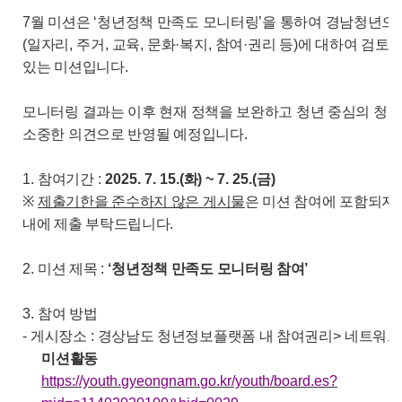
7
월 미션은
‘
청년정책 만족도 모니터링
’
을 통하여 경남청년으
(
일자리
,
주거
,
교육
,
문화
·
복지
,
참여
·
권리 등
)
에 대하여 검토하
있는 미션입니다
.
모니터링 결과는 이후 현재 정책을 보완하고 청년 중심의 청
소중한 의견으로 반영될 예정입니다
.
1.
참여기간
:
2025. 7. 15.(
화
) ~ 7. 25.(
금
)
※
제출기한을 준수하지 않은 게시물
은 미션 참여에 포함되지
내에 제출 부탁드립니다
.
2.
미션 제목
:
‘
청년정책 만족도 모니터링 참여
’
3.
참여 방법
-
게시장소
:
경상남도 청년정보플랫폼 내 참여권리
>
네트워
미션활동
https://youth.gyeongnam.go.kr/youth/board.es?