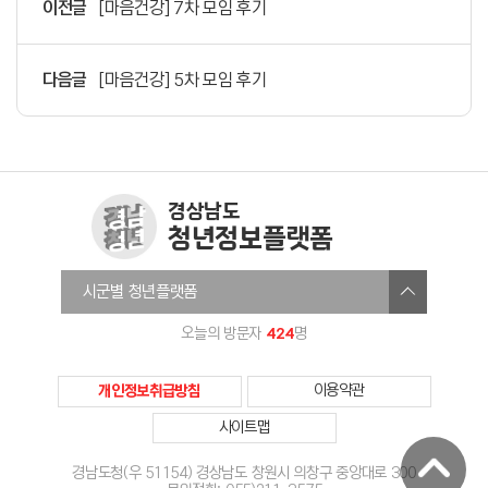
이전글
[마음건강] 7차 모임 후기
다음글
[마음건강] 5차 모임 후기
경상남도
청년정보플랫폼
창원청년정보플랫폼
시군별 청년플랫폼
진주시청년온라인플랫폼
424
오늘의 방문자
명
통영청년세움
사천시청년센터
개인정보취급방침
이용약관
김해청년다움
사이트맵
밀양미래청년
거제YOUTH청년정보플랫폼
경남도청(우 51154) 경상남도 창원시 의창구 중앙대로 300