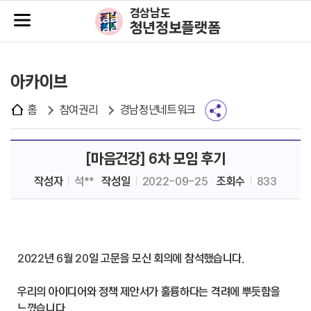
주메뉴바로가기
본문바로가기
경상남도
청년정보플랫폼
아카이브
홈
참여권리
경남청년네트워크
[마음건강] 6차 모임 후기
작성자
석**
작성일
2022-09-25
조회수
833
2022년 6월 20일 고문을 모신 회의에 참석했습니다.
우리의 아이디어와 정책 제안서가 훌륭하다는 격려에 뿌듯함을
느꼈습니다.