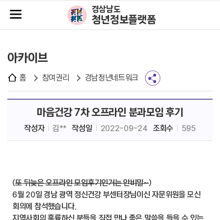
주메뉴바로가기
본문바로가기
경상남도
청년정보플랫폼
아카이브
홈
참여권리
경남청년네트워크
마음건강 7차 오프라인 분과모임 후기
작성자
김**
작성일
2022-09-24
조회수
595
(
또 뒤늦은 오프라인 모임후기인거는 안비밀~
)
6월 20일 경남 광역 정신건강 부센터장님이신 자문위원을 모신
회의에 참석했습니다.
지역사회의 훌륭하신 분들을 직접 만나 좋은 말씀을 들을 수 있는