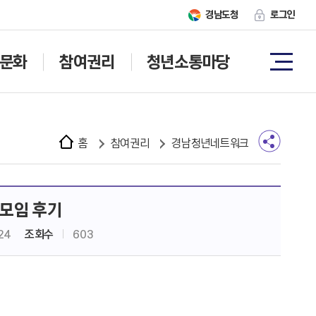
경남도청
로그인
문화
참여권리
청년소통마당
홈
참여권리
경남청년네트워크
 모임 후기
24
조회수
603