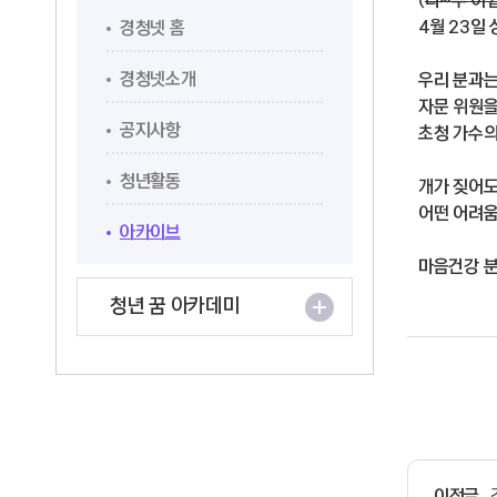
(
너~무 아
4월 23일
경청넷 홈
경청넷소개
우리 분과는
자문 위원을
공지사항
초청 가수의
청년활동
개가 짖어도 
어떤 어려움
아카이브
마음건강 분
청년 꿈 아카데미
이전글