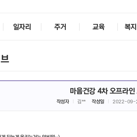
주메뉴바로가기
본문바로가기
일자리
주거
교육
복지
이브
마음건강 4차 오프라인
작성자
김**
작성일
2022-09-