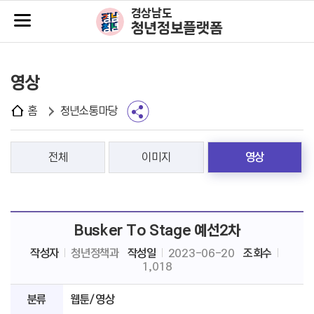
주메뉴바로가기
본문바로가기
경상남도
청년정보플랫폼
영상
홈
청년소통마당
전체
이미지
영상
Busker To Stage 예선2차
작성자
청년정책과
작성일
2023-06-20
조회수
1,018
분류
웹툰/영상