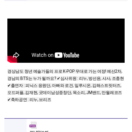
경상남도 청년 예술가들의 프로 K-POP 무대로 가는 여정! 예선2차,
경남의 BTS는 누가 될까요? ✔심사위원 : 리누, 방선윤, 샤사, 조충현
✔출연자 : 피닉스 응원단, 아빠와 로건, 일루시온, 김해스트릿터즈,
오드퍼플, 김재현, 굿데이남성중창단, 목소리, JM밴드, 만월레코즈
✔축하공연 : 리누, 브리즈