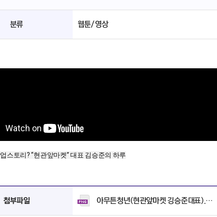
분류
웹툰/영상
업스토리? “현관앞마켓” 대표 김승준의 하루
아무튼청년(현관앞마켓 깅승준대표).png
첨부파일