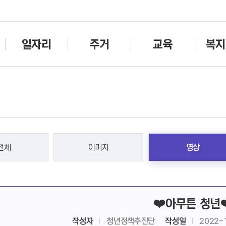
주메뉴바로가기
본문바로가기
일자리
주거
교육
복지
전체
이미지
영상
❤️아무튼 청년❤
작성자
청년정책추진단
작성일
2022-