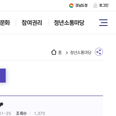
경남도청
로그인
문화
참여권리
청년소통마당
홈
청년소통마당
️
11-25
조회수
1,370