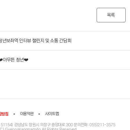
목록
청년보좌역 인터뷰 챌린지 및 소통 간담회
❤️아무튼 청년❤️
급방침
이용약관
사이트맵
51154) 경상남도 창원시 의창구 중앙대로 300 문의전화: 055)211-3575
(C) Gyeongsangnamdo All Rights Reserved.