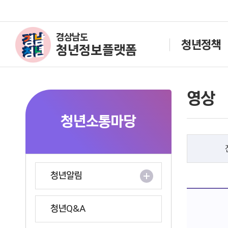
경상남도
청년정책
청년정보플랫폼
영상
청년소통마당
청년알림
청년Q&A