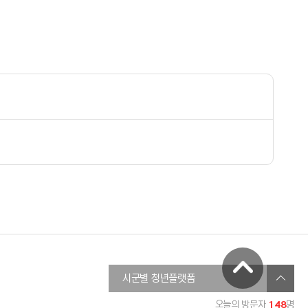
창원청년정보플랫폼
시군별 청년플랫폼
진주시청년온라인플랫폼
148
오늘의 방문자
명