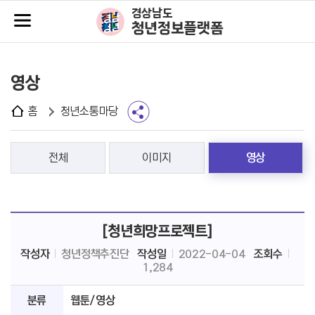
주메뉴바로가기
본문바로가기
경상남도
청년정보플랫폼
영상
홈
청년소통마당
전체
이미지
영상
[청년희망프로젝트]
작성자
청년정책추진단
작성일
2022-04-04
조회수
1,284
분류
웹툰/영상