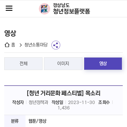
주메뉴바로가기
본문바로가기
경상남도
청년정보플랫폼
영상
홈
청년소통마당
전체
이미지
영상
[청년 거리문화 페스티벌] 목소리
작성자
청년정책과
작성일
2023-11-30
조회수
1,436
분류
웹툰/영상