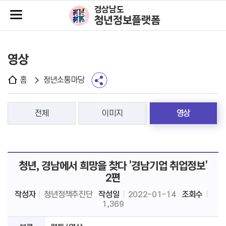
주메뉴바로가기
본문바로가기
경상남도
청년정보플랫폼
영상
홈
청년소통마당
전체
이미지
영상
청년, 경남에서 희망을 찾다 '경남기업 취업정보'
2편
작성자
청년정책추진단
작성일
2022-01-14
조회수
1,369