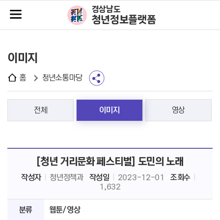
주메뉴바로가기
본문바로가기
경상남도
청년정보플랫폼
이미지
홈
청년소통마당
전체
이미지
영상
[청년 거리문화 페스티벌] 도민의 노래
작성자
청년정책과
작성일
2023-12-01
조회수
1,632
분류
웹툰/영상