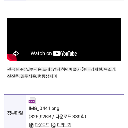
편곡·연주 : 일루시온 노래 : 경남 청년예술가 5팀 - 김재현, 목소리,
신진욱, 일루시온, 형동생사이
IMG_0441.png
첨부파일
(826.92KB / 다운로드 339회)
다운로드
미리보기