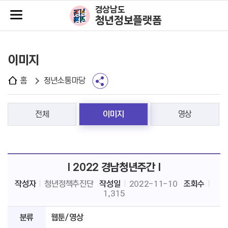
주메뉴바로가기
본문바로가기
경상남도
청년정보플랫폼
이미지
홈
청년소통마당
전체
이미지
영상
I 2022 경남청년주간 I
작성자
청년정책추진단
작성일
2022-11-10
조회수
1,315
분류
웹툰/영상