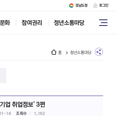
경남도청
로그인
문화
참여권리
청년소통마당
홈
청년소통마당
기업 취업정보' 3편
01-16
조회수
1,162