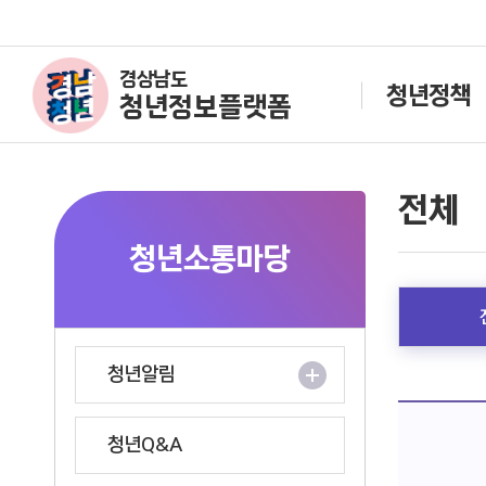
경상남도
청년정책
청년정보플랫폼
전체
청년소통마당
청년알림
청년Q&A