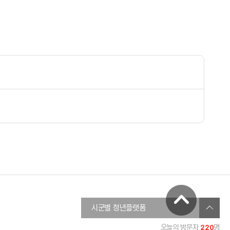
창원청년정보플랫폼
시군별 청년플랫폼
진주시청년온라인플랫폼
220
오늘의 방문자
명