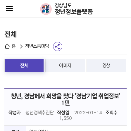
주메뉴바로가기
본문바로가기
경상남도
청년정보플랫폼
전체
홈
청년소통마당
전체
이미지
영상
청년, 경남에서 희망을 찾다 '경남기업 취업정보'
1편
작성자
청년정책추진단
작성일
2022-01-14
조회수
1,550