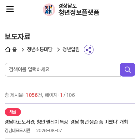
주메뉴바로가기
본문바로가기
경상남도
청년정보플랫폼
보도자료
홈
청년소통마당
청년알림
총 게시물:
1056
건, 페이지:
1
/106
새글
경남대표도서관, 청년 릴레이 특강 ‘경남 청년 생존 폼 미쳤다’ 개최
경남대표도서관
2026-08-07