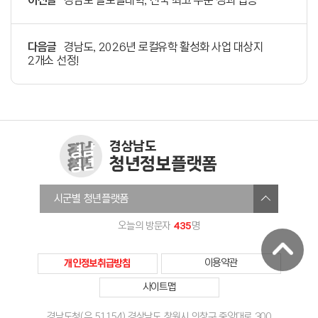
이전글
경남도 글로컬대학, 전국 최고 수준 성과 입증
다음글
경남도, 2026년 로컬유학 활성화 사업 대상지
2개소 선정!
경상남도
청년정보플랫폼
창원청년정보플랫폼
시군별 청년플랫폼
진주시청년온라인플랫폼
435
오늘의 방문자
명
통영청년세움
사천시청년센터
개인정보취급방침
이용약관
김해청년다움
사이트맵
밀양미래청년
거제YOUTH청년정보플랫폼
경남도청(우 51154) 경상남도 창원시 의창구 중앙대로 300