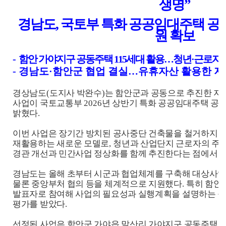
생명
”
경남도
,
국토부 특화 공공임대주택 공
원 확보
-
함안 가야지구 공동주택
115
세대 활용
…
청년
·
근로자 
-
경남도
·
함안군 협업 결실
…
유휴자산 활용한 지
경상남도
(
도지사 박완수
)
는 함안군과 공동으로 추진한 지
사업이 국토교통부
2026
년 상반기 특화 공공임대주택 공
밝혔다
.
이번 사업은 장기간 방치된 공사중단 건축물을 철거하지
재활용하는 새로운 모델로
,
청년과 산업단지 근로자의 주
경관 개선과 민간사업 정상화를 함께 추진한다는 점에서 
경남도는 올해 초부터 시군과 협업체계를 구축해 대상사
물론 중앙부처 협의 등을 체계적으로 지원했다
.
특히 함안
발표자로 참여해 사업의 필요성과 실행계획을 설명하는 등
평가를 받았다
.
선정된 사업은 함안군 가야읍 말산리 가야지구 공동주택 