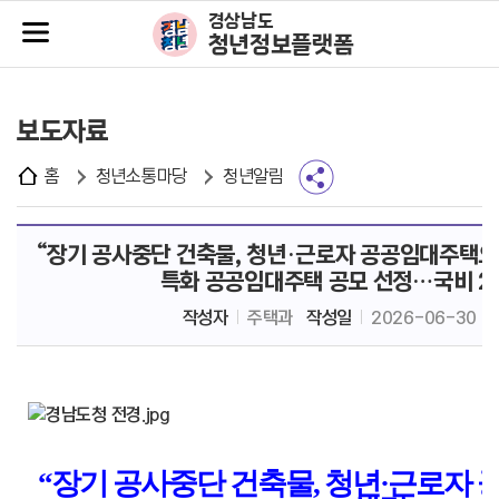
주메뉴바로가기
본문바로가기
경상남도
청년정보플랫폼
보도자료
홈
청년소통마당
청년알림
“장기 공사중단 건축물, 청년·근로자 공공임대주택으로
특화 공공임대주택 공모 선정…국비 22
작성자
주택과
작성일
2026-06-30
“
장기 공사중단 건축물
,
청년
·
근로자 