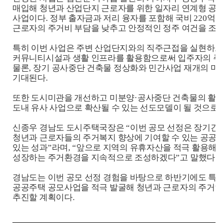
매입해 청년과 산업단지 근로자를 위한 일자리 연계형 
사업이다
.
정부 출자금과 저리 융자를 포함해 국비
220
억 
근로자의 주거비 부담을 낮추고 안정적인 정주 여건을 조
특히 이번 사업은 주변 산업단지와의 직주근접을 실현하고
커뮤니티시설과 생활 인프라를 활용함으로써 입주자의 주
물론
,
장기 공사중단 건축물 정상화와 민간사업 재개의 마
기대된다
.
또한 도시미관을 개선하고 미분양
·
공사중단 건축물의 활용
도내 유사 사업으로 확산될 수 있는 선도모델이 될 것으로
신종우 경남도 도시주택국장은
“
이번 공모 선정은 장기간
청년과 근로자들의 주거복지 향상에 기여할 수 있는 공
있는 성과
”
라며
, “
앞으로 지역의 유휴자산을 적극 활용해 
성장하는 주거환경을 지속적으로 조성하겠다
”
고 말했다
.
경남도는 이번 공모 선정 경험을 바탕으로 하반기에도 
공공주택 공모사업을 적극 발굴해 청년과 근로자의 주거안
추진할 계획이다
.