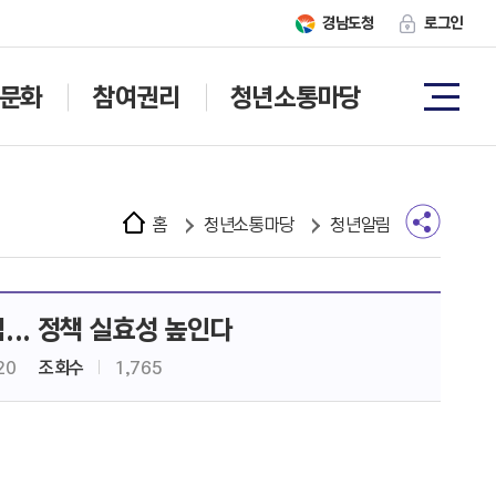
경남도청
로그인
문화
참여권리
청년소통마당
홈
청년소통마당
청년알림
... 정책 실효성 높인다
20
조회수
1,765