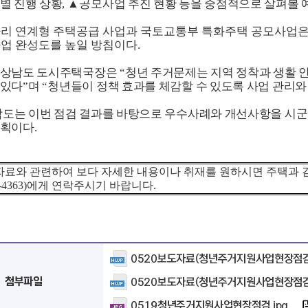
별 진행 상황
,
▲
공모사업 추진 현황 등을 중점적으로 살펴볼
리 연계형 주택공급 사업과 국토교통부 특화주택 공모사업은
사업 완성도를 높일 방침이다
.
경상남도 도시주택국장은
“
청년 주거문제는 지역 정착과 생활 
 있다
”
며
“
청년들이 정책 효과를 체감할 수 있도록 사업 관리
도는 이번 점검 결과를 바탕으로 우수사례와 개선사항을 시
계획이다
.
자료와 관련하여 보다 자세한 내용이나 취재를 원하시면 주택과 
-4363)
에게 연락주시기 바랍니다
.
0520보도자료(청년주거지원사업현장점검
첨부파일
0520보도자료(청년주거지원사업현장점검)
0519청년주거지원사업현장점검.jpg