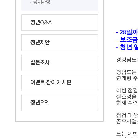
공지사항
청년Q&A
-
28
일까
-
보조금
청년제안
-
청년 
경상남도가
설문조사
경남도는
연계형 주
이벤트 참여 게시판
이번 점검
실효성을
청년PR
함께 수
점검 대상
공모사업
도는 이