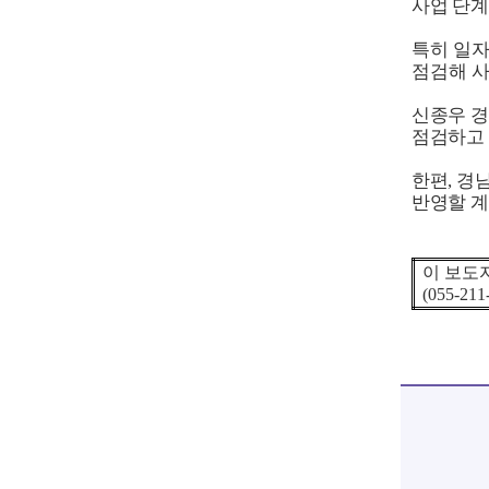
사업 단계
특히 일자
점검해 
신종우 
점검하고
한편
,
경남
반영할 
이 보도
(055-211