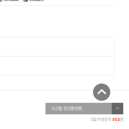
창원청년정보플랫폼
시군별 청년플랫폼
진주시청년온라인플랫폼
502
오늘의 방문자
명
통영청년세움