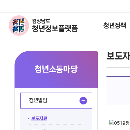
경상남도
청년정책
청년정보플랫폼
보도
청년소통마당
청년알림
보도자료