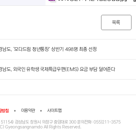
목록
경남도, ‘모다드림 청년통장’ 상반기 498명 최종 선정
경남도, 외국인 유학생 국제특급우편(EMS) 요금 부담 덜어준다
급방침
이용약관
사이트맵
51154) 경상남도 창원시 의창구 중앙대로 300 문의전화: 055)211-3575
(C) Gyeongsangnamdo All Rights Reserved.