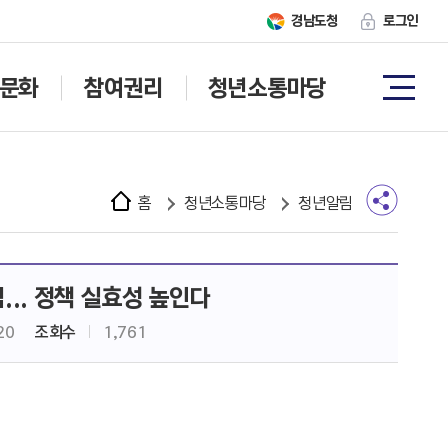
경남도청
로그인
문화
참여권리
청년소통마당
홈
청년소통마당
청년알림
... 정책 실효성 높인다
20
조회수
1,761