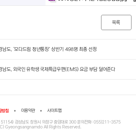
목록
경남도, ‘모다드림 청년통장’ 상반기 498명 최종 선정
경남도, 외국인 유학생 국제특급우편(EMS) 요금 부담 덜어준다
급방침
이용약관
사이트맵
51154) 경상남도 창원시 의창구 중앙대로 300 문의전화: 055)211-3575
(C) Gyeongsangnamdo All Rights Reserved.