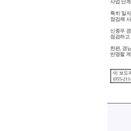
사업 단계
특히 일자
점검해 
신종우 
점검하고
한편
,
경남
반영할 
이 보도
(055-211