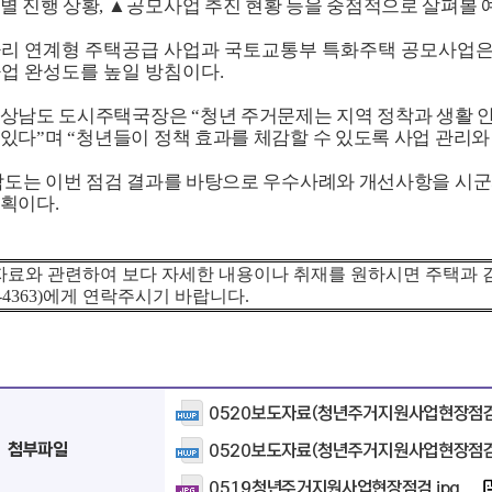
별 진행 상황
,
▲
공모사업 추진 현황 등을 중점적으로 살펴볼
리 연계형 주택공급 사업과 국토교통부 특화주택 공모사업은
사업 완성도를 높일 방침이다
.
경상남도 도시주택국장은
“
청년 주거문제는 지역 정착과 생활 
 있다
”
며
“
청년들이 정책 효과를 체감할 수 있도록 사업 관리
도는 이번 점검 결과를 바탕으로 우수사례와 개선사항을 시
계획이다
.
자료와 관련하여 보다 자세한 내용이나 취재를 원하시면 주택과 
-4363)
에게 연락주시기 바랍니다
.
0520보도자료(청년주거지원사업현장점검
첨부파일
0520보도자료(청년주거지원사업현장점검)
0519청년주거지원사업현장점검.jpg