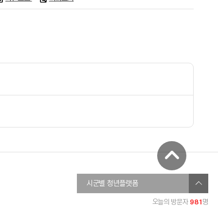
창원청년정보플랫폼
시군별 청년플랫폼
진주시청년온라인플랫폼
981
오늘의 방문자
명
통영청년세움