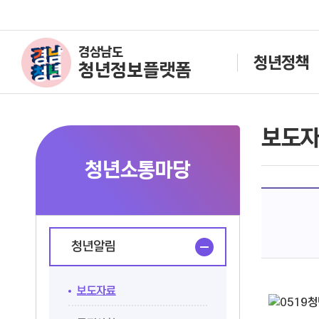
경상남도
청년정책
청년정보플랫폼
보도
청년소통마당
청년알림
보도자료