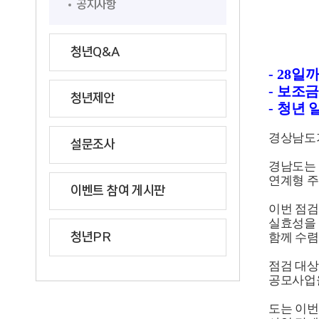
공지사항
청년Q&A
-
28
일까
-
보조금
청년제안
-
청년 
경상남도가
설문조사
경남도는
연계형 주
이벤트 참여 게시판
이번 점검
실효성을
청년PR
함께 수
점검 대상
공모사업
도는 이