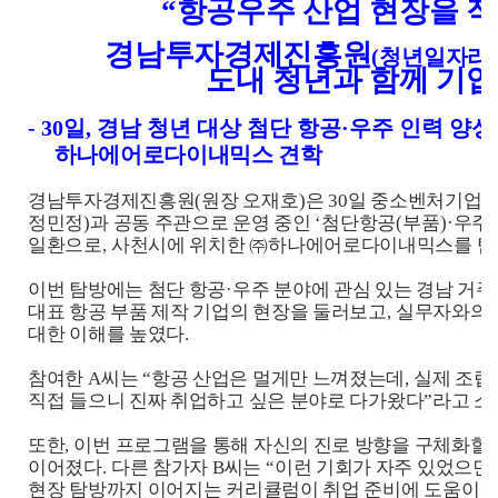
“
항공우주 산업 현장을 직
경남투자경제진흥원
(
청년일자리
도내 청년과 함께 기업
-
30
일
,
경남 청년 대상 첨단 항공
·
우주 인력 양성
하나에어로다이내믹스 견학
경남투자경제진흥원
(
원장 오재호
)
은
30
일 중소벤처기업
정민정
)
과 공동 주관으로 운영 중인
‘
첨단항공
(
부품
)·
우주
일환으로
,
사천시에 위치한
㈜
하나에어로다이내믹스를 탐
이번 탐방에는 첨단 항공
·
우주 분야에 관심 있는 경남 거주
대표 항공 부품 제작 기업의 현장을 둘러보고
,
실무자와의 
대한 이해를 높였다
.
참여한
A
씨는
“
항공 산업은 멀게만 느껴졌는데
,
실제 조립
직접 들으니 진짜 취업하고 싶은 분야로 다가왔다
”
라고 소
또한
,
이번 프로그램을 통해 자신의 진로 방향을 구체화할 
이어졌다
.
다른 참가자
B
씨는
“
이런 기회가 자주 있었으면
현장 탐방까지 이어지는 커리큘럼이 취업 준비에 도움이 