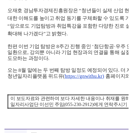
오재호 경남투자경제진흥원장은
“
청년들이 실제 산업 현
대한 이해도를 높이고 취업 동기를 구체화할 수 있도록 기
“
앞으로도 기업탐방과 취업특강을 포함한 다양한 진로 설
확대해 나가겠다
”
고 밝혔다
.
한편 이번 기업 탐방은
8
주간 진행 중인
‘
첨단항공
·
우주 
일환으로
,
강의뿐 아니라 기업 현장과의 연결을 통해 실질
도모하는 과정이다
.
오는
8
월 말에는 두 번째 탐방 일정도 예정되어 있다
.
더 자
청년일자리플랫폼 위드유
(
https://gnwithu.kr)
홈페이지와
이 보도자료와 관련하여 보다 자세한 내용이나 취재를 원
일자리사업단 이선민 주임
(055-230-2912)
에게 연락주시기 