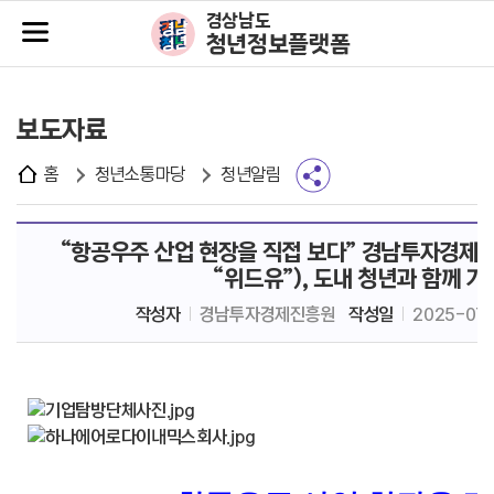
주메뉴바로가기
본문바로가기
경상남도
청년정보플랫폼
보도자료
홈
청년소통마당
청년알림
“항공우주 산업 현장을 직접 보다” 경남투자경
“위드유”), 도내 청년과 함께 기
작성자
경남투자경제진흥원
작성일
2025-07