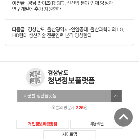
이전글
경남 라이즈(RISE), 신산업 분야 인재 양성과
연구개발에 추가 지원한다
다음글
경상남도, 울산광역시-연암공대·울산과학대와 LG,
HD현대 생산기술 전문인력 본격 양성한다
경상남도
청년정보플랫폼
창원청년정보플랫폼
시군별 청년플랫폼
진주시청년온라인플랫폼
225
오늘의 방문자
명
통영청년세움
사천시청년센터
개인정보취급방침
이용약관
김해청년다움
사이트맵
밀양미래청년