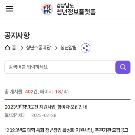
주메뉴바로가기
본문바로가기
경상남도
청년정보플랫폼
공지사항
홈
청년소통마당
청년알림
총 게시물:
402
건, 페이지:
18
/41
2023년「청년도전 지원사업」참여자 모집안내
일자리경제과
2023-02-28
「2023년도 대학 특화 청년창업 활성화 지원사업」 주관기관 모집공고