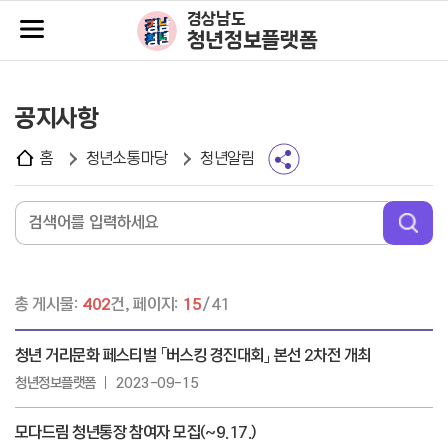
주메뉴바로가기
본문바로가기
경상남도
청년정보플랫폼
공지사항
홈
청년소통마당
청년알림
총 게시물:
402
건, 페이지:
15
/41
청년 거리문화 페스티벌 「버스킹 경진대회」 본선 2차전 개최
청년정보플랫폼
2023-09-15
모다드림 청년통장 참여자 모집(~9.17.)