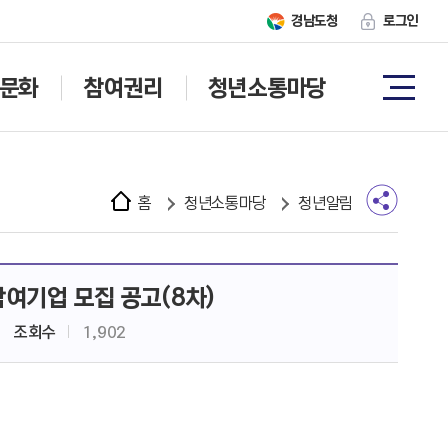
경남도청
로그인
문화
참여권리
청년소통마당
홈
청년소통마당
청년알림
참여기업 모집 공고(8차)
조회수
1,902