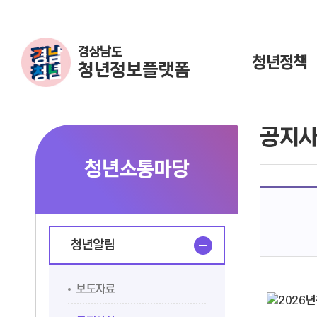
경상남도
청년정책
청년정보플랫폼
공지
청년소통마당
청년알림
보도자료