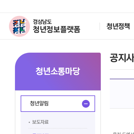
경상남도
청년정책
청년정보플랫폼
공지
청년소통마당
청년알림
보도자료