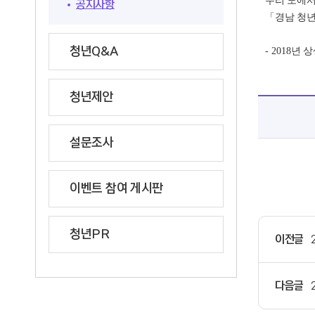
우리 도에서
공지사항
「
경남 청
청년Q&A
- 2018
년 
청년제안
설문조사
이벤트 참여 게시판
청년PR
이전글
다음글