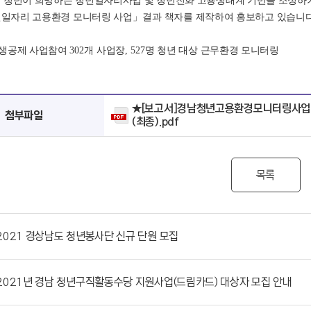
 청년이 희망하는 청년일자리사업 및 청년친화 고용생태계 기반을 조성하
년일자리 고용환경 모니터링 사업
」결과
책자를 제작하여 홍보하고 있습니
상생공제 사업참여
302
개 사업장
, 527
명 청년 대상 근무환경 모니터링
★[보고서]경남청년고용환경모니터링사업(
첨부파일
(최종).pdf
목록
2021 경상남도 청년봉사단 신규 단원 모집
2021년 경남 청년구직활동수당 지원사업(드림카드) 대상자 모집 안내