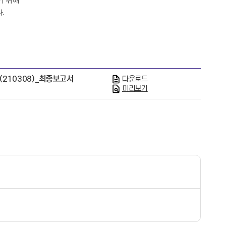
기 위해
다
.
210308)_최종보고서
다운로드
미리보기