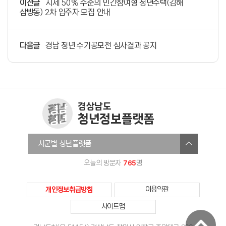
이전글
시세 50% 수준의 민간참여형 청년주택(김해
삼방동) 2차 입주자 모집 안내
다음글
경남 청년 수기공모전 심사결과 공지
경상남도
청년정보플랫폼
창원청년정보플랫폼
시군별 청년플랫폼
진주시청년온라인플랫폼
765
오늘의 방문자
명
통영청년세움
사천시청년센터
개인정보취급방침
이용약관
김해청년다움
사이트맵
밀양미래청년
거제YOUTH청년정보플랫폼