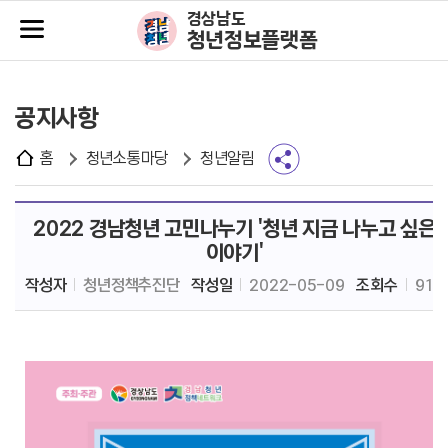
주메뉴바로가기
본문바로가기
경상남도
청년정보플랫폼
공지사항
홈
청년소통마당
청년알림
2022 경남청년 고민나누기 '청년 지금 나누고 싶은
이야기'
작성자
청년정책추진단
작성일
2022-05-09
조회수
912