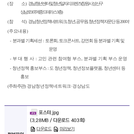
(
장 소
)
경남청년센터 및 청년일자리프렌즈
(
창원시 성산구
상남로
107,
메종드테라스
3
층
)
(
참 석
)
경남청년정책네트워크
,
청년
,
공무원
,
청년정책자문단 등
200
여명
(
주요내용
)
-
분과
별 기획세션
:
토론회
,
토크콘서트
,
강연회 등 분과별 기획 및
운영
-
부 대
행 사
:
고민 관련 참여형 부스
,
분과별 기획 부스 운영
-
청년정책 홍보부스
:
도 청년정책
,
청년정보플랫폼
,
청년센터 등
홍보
(
주최
·
주관
)
경남청년정책네트워크
·
경상남도
포스터.jpg
(3.28MB / 다운로드 403회)
다운로드
미리보기