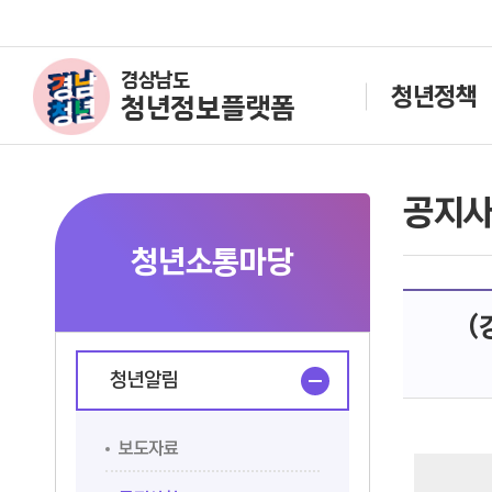
경상남도
청년정책
청년정보플랫폼
공지
청년소통마당
(
청년알림
보도자료