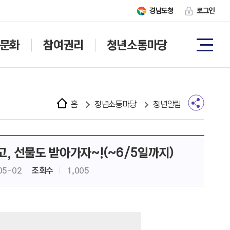
경남도청
로그인
문화
참여권리
청년소통마당
홈
청년소통마당
청년알림
고, 선물도 받아가자~!(~6/5일까지)
05-02
조회수
1,005