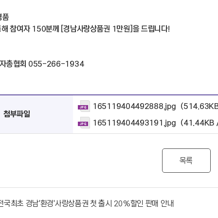
경품
통해 참여자 150분께 [경남사랑상품권 1만원]을 드립니다!
자총협회 055-266-1934
165119404492888.jpg
(514.63K
첨부파일
165119404493191.jpg
(41.44KB
목록
전국최초 경남'환경'사랑상품권 첫 출시 20%할인 판매 안내