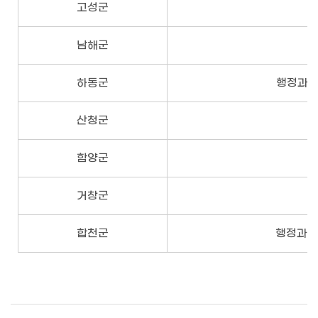
고성군
남해군
하동군
행정과 8
산청군
함양군
거창군
합천군
행정과 9