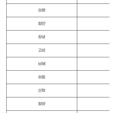
의령
함안
창녕
고성
남해
하동
산청
함양