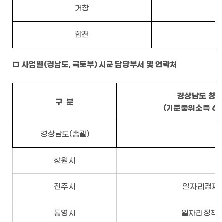
거창
합천
□
사업별(경남도, 국토부) 시군 담당부서 및 연락처
경상남도 청년
구 분
(
기준중위소득
6
경상남도(총괄)
창원시
진주시
일자리경제과 
통영시
일자리정책과 