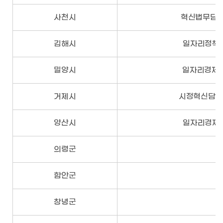
사천시
혁신법무담당관
김해시
일자리정책과 
밀양시
일자리경제과 
거제시
시정혁신담당관
양산시
일자리경제과 
의령군
함안군
창녕군