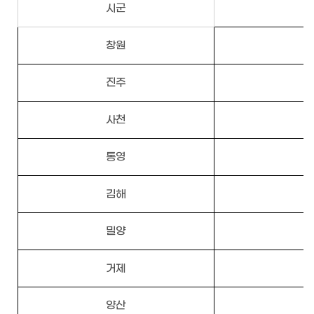
시군
창원
진주
사천
통영
김해
밀양
거제
양산