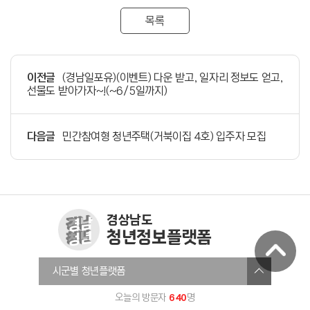
목록
이전글
(경남일포유)(이벤트) 다운 받고, 일자리 정보도 얻고,
선물도 받아가자~!(~6/5일까지)
다음글
민간참여형 청년주택(거북이집 4호) 입주자 모집
경상남도
청년정보플랫폼
창원청년정보플랫폼
시군별 청년플랫폼
진주시청년온라인플랫폼
640
오늘의 방문자
명
통영청년세움