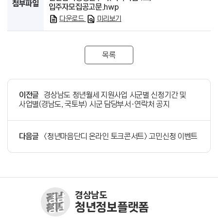
첨부파일
입주자모집공고문.hwp
다운로드
미리보기
목록
이전글
경상남도 청년월세 지원사업 시군별 신청기간 및
사업별(경남도, 국토부) 시군 담당부서·연락처 공지
다음글
<청년마음단디 온라인 토크콘서트> 고민신청 이벤트
경상남도
청년정보플랫폼