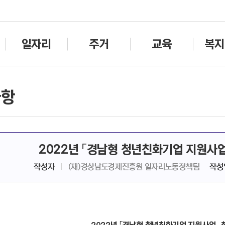
주메뉴바로가기
본문바로가기
일자리
주거
교육
복지
사항
2022년 「경남형 청년친화기업 지원사
작성자
(재)경상남도경제진흥원 일자리노동정책팀
작성