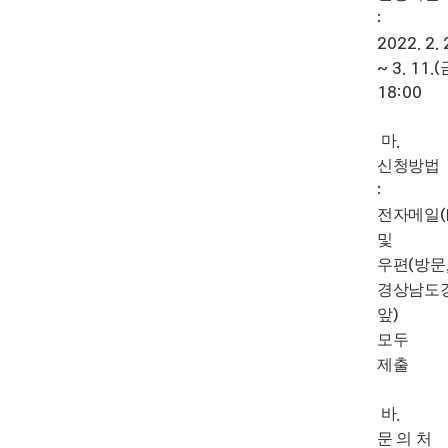
:
2022. 2. 
~ 3. 11.(
18:00
마
.
신청방법
:
전자메일
및
우편
방문
(
경상남도
앞
)
모두
제출
바
.
문 의 처