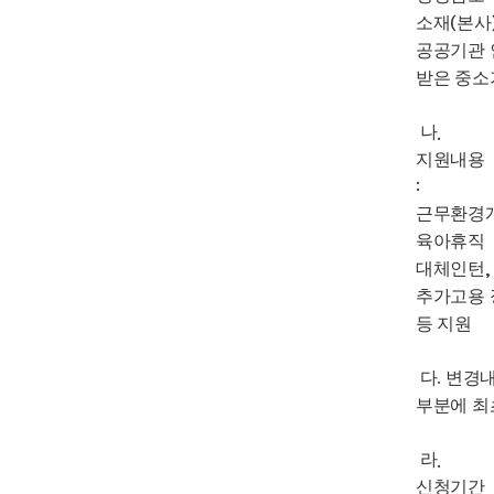
소재
본사
(
공공기관
받은 중소
나
.
지원내용
:
근무환경
육아휴직
대체인턴
,
추가고용
등 지원
다. 변경
부분에 최
라
.
신청기간