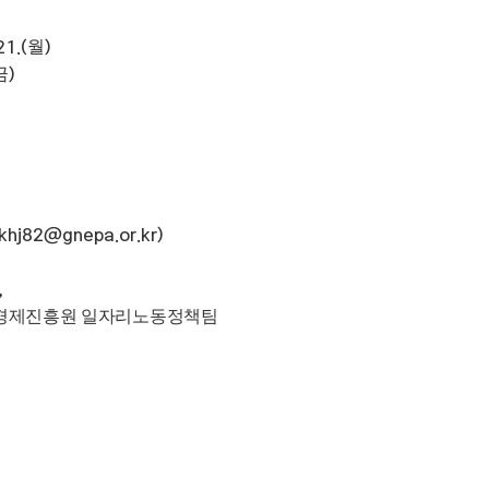
월
21.(
)
금
)
(khj82@gnepa.or.kr)
,
경제진흥원 일자리노동정책팀