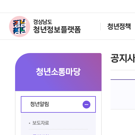
경상남도
청년정책
청년정보플랫폼
공지
청년소통마당
청년알림
보도자료