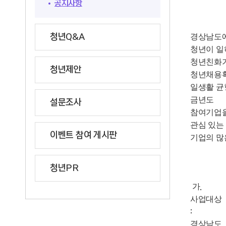
공지사항
청년Q&A
경상남도에
청년이 일
청년친화
청년제안
청년채용
일생활 균
금년도
설문조사
참여기업을
관심 있는
이벤트 참여 게시판
기업의 많
청년PR
가
.
사업대상
:
경상남도