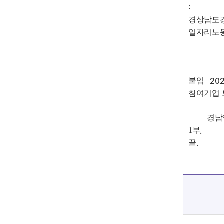
:
경상남도
일자리노
붙임
20
참여기업 
경남형
1부
.
끝
.