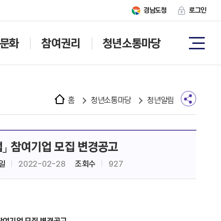
경남도청
로그인
문화
참여권리
청년소통마당
홈
청년소통마당
청년알림
업」 참여기업 모집 변경공고
일
2022-02-28
조회수
927