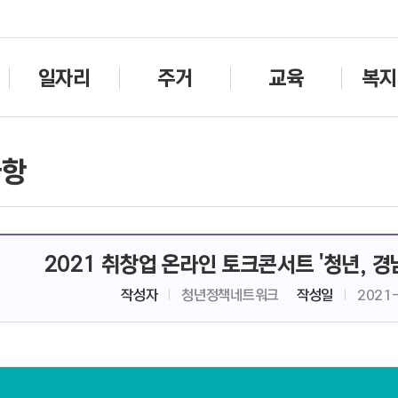
주메뉴바로가기
본문바로가기
일자리
주거
교육
복지
사항
2021 취창업 온라인 토크콘서트 '청년, 경
작성자
청년정책네트워크
작성일
2021