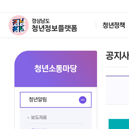
경상남도
청년정책
청년정보플랫폼
공지
청년소통마당
청년알림
보도자료