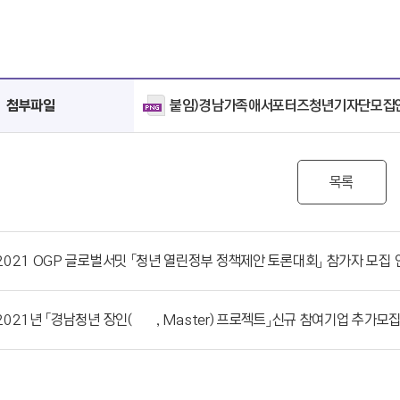
붙임)경남가족애서포터즈청년기자단모집안
첨부파일
목록
2021 OGP 글로벌서밋 「청년 열린정부 정책제안 토론대회」 참가자 모집 
2021년 「경남청년 장인(匠人, Master) 프로젝트」신규 참여기업 추가모집