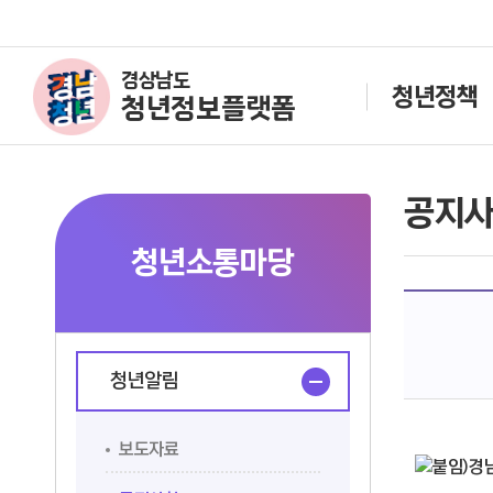
경상남도
청년정책
청년정보플랫폼
공지
청년소통마당
청년알림
보도자료