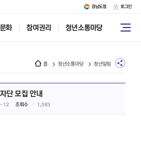
경남도청
로그인
문화
참여권리
청년소통마당
홈
청년소통마당
청년알림
자단 모집 안내
0-12
조회수
1,083