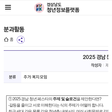
주메뉴바로가기
본문바로가기
경상남도
청년정보플랫폼
분과활동
홈
2025 경남 
작성자
제
분류
주거·복지 모임
①
2025
경남 청년 페스타의
주제 및 슬로건
을 제안한다면
?
-갈등을 줄이고 서로 이해한다는 식의 주제가 어떨까 합니다.
최근 세대 간은 물론 같은 청년층 내에서도 여러 사회문제로 갈등