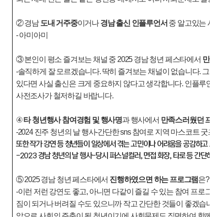
②
경남
도내 거주중
이거나
경남 출신 인플루언서
중 알고있는 사
- 아미아미
③
본인이 평소 즐겨보는 채널 중
2025
경남 청년 페스타에서
만나
-솔직하게 잘 모르겠습니다. 딱히 즐겨보는 채널이 없습니다. 그
있다면 사실 출신은 크게 중요하지 않다고 생각합니다. 인플루언서
사전조사가 철저하길 바랍니다.
④
타 청년행사 참여경험 및 행사명
과 행사에서
만족스러웠던 프
-2024 진주 청년의 날 행사-간단한 sns 참여로 지역 마스코트
또한 작가 강연 등 청년들이 일상에서 겪는 고민이나 어려움을 공감하고 
-2023 경남 청년의 날 행사-당시 퍼스널컬러, 면접 화장, 타로 등 간단
⑤
2025
경남 청년 페스타에서
진행하였으면 하는 프로그램
은
?
-이런 저런 강연도 좋고, 아니면 다같이 즐길 수 있는 참여 프로그
짐이 되거나 버려질 수도 있으니까 작고 간단한 것들이 좋겠습니다
앞으로 사회의 주축이 될 청년이기에 사회문제도 직면하여 함께 