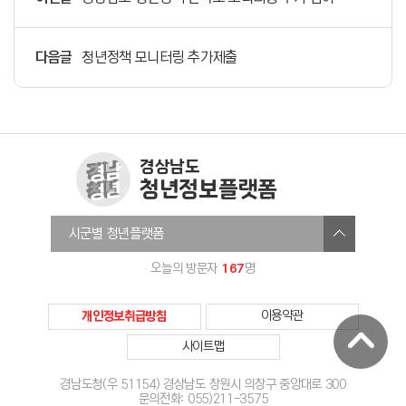
다음글
청년정책 모니터링 추가제출
경상남도
청년정보플랫폼
창원청년정보플랫폼
시군별 청년플랫폼
진주시청년온라인플랫폼
167
오늘의 방문자
명
통영청년세움
사천시청년센터
개인정보취급방침
이용약관
김해청년다움
사이트맵
밀양미래청년
거제YOUTH청년정보플랫폼
경남도청(우 51154) 경상남도 창원시 의창구 중앙대로 300
문의전화: 055)211-3575
양산시청년정보플랫폼