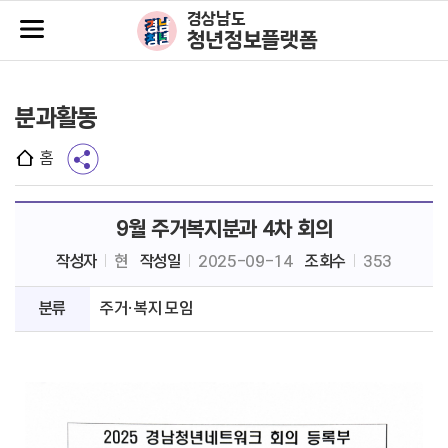
주메뉴바로가기
본문바로가기
경상남도
청년정보플랫폼
분과활동
홈
9월 주거복지분과 4차 회의
작성자
현
작성일
2025-09-14
조회수
353
분류
주거·복지 모임