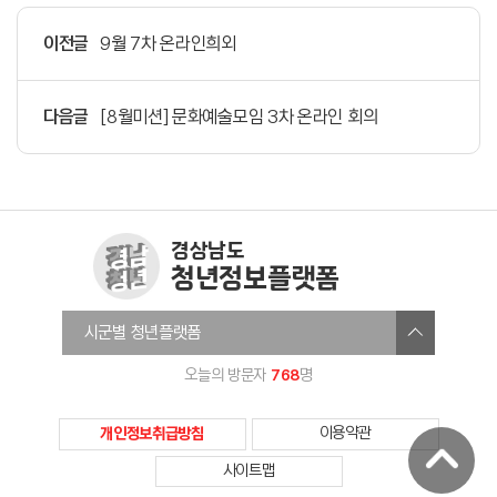
이전글
9월 7차 온라인희외
다음글
[8월미션] 문화예술모임 3차 온라인 회의
경상남도
청년정보플랫폼
창원청년정보플랫폼
시군별 청년플랫폼
진주시청년온라인플랫폼
768
오늘의 방문자
명
통영청년세움
사천시청년센터
개인정보취급방침
이용약관
김해청년다움
사이트맵
밀양미래청년