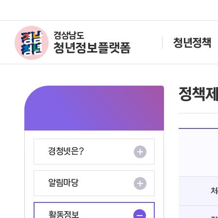
경상남도
청년정책
청년정보플랫폼
정책
경청넷은?
알림마당
처
활동정보