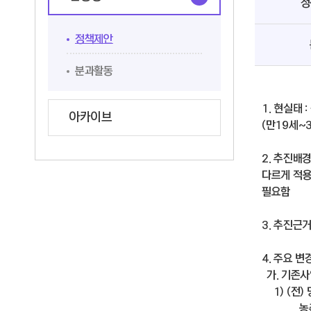
정
정책제안
분과활동
1. 현실태
아카이브
(만19세~
2. 추진배
다르게 적용
필요함
3. 추진근
4. 주요 
가. 기존사
1) (전)
농촌일손돕