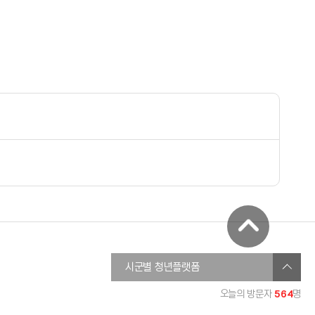
창원청년정보플랫폼
시군별 청년플랫폼
진주시청년온라인플랫폼
564
오늘의 방문자
명
통영청년세움