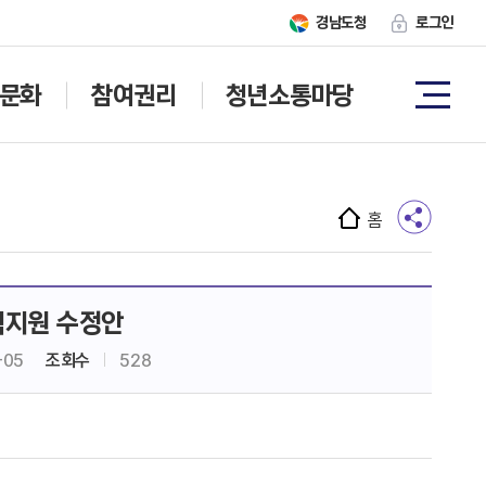
경남도청
로그인
문화
참여권리
청년소통마당
홈
력지원 수정안
-05
조회수
528