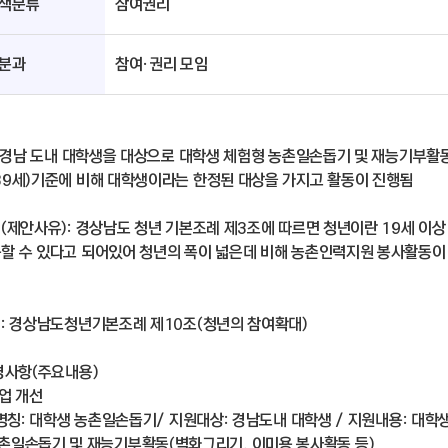
책분류
참여권리
분과
참여·권리 모임
 : 경남 도내 대학생을 대상으로 대학생 체험형 농촌일손돕기 및 재능기부
39세)기준에 비해 대학생이라는 한정된 대상을 가지고 활동이 진행됨
경(제안사유): 경상남도 청년 기본조례 제3조에 따르면 청년이란 19세 이
할 수 있다고 되어있어 청년의 폭이 넓은데 비해 농촌인력지원 봉사활동이
거: 경상남도청년기본조례 제10조(청년의 참여확대)
변경사항(주요내용)
업 개선
 명칭: 대학생 농촌일손돕기/ 지원대상: 경남도내 대학생 / 지원내용: 대학
기 및 재능기부활동(벽화그리기, 이미용 봉사활동 등)