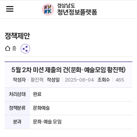
주메뉴바로가기
본문바로가기
경상남도
청년정보플랫폼
정책제안
홈
5월 2차 미션 제출의 건(문화·예술모임 황진혁)
작성자
황진혁
작성일
2025-06-04
조회수
465
처리상태
완료
정책분류
문화예술
분과
문화·예술 모임