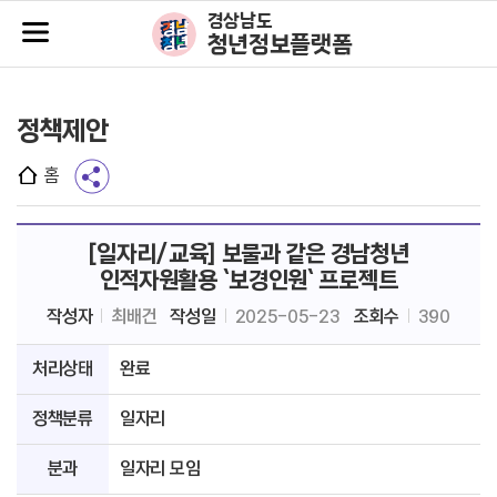
주메뉴바로가기
본문바로가기
경상남도
청년정보플랫폼
정책제안
홈
[일자리/교육] 보물과 같은 경남청년
인적자원활용 `보경인원` 프로젝트
작성자
최배건
작성일
2025-05-23
조회수
390
처리상태
완료
정책분류
일자리
분과
일자리 모임