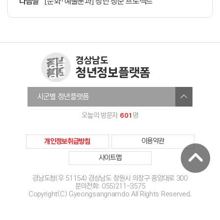
다음글
[문화·예술분과] 청년 청춘 프로젝트
경상남도
청년정보플랫폼
창원청년정보플랫폼
시군별 청년플랫폼
진주시청년온라인플랫폼
601
오늘의 방문자
명
통영청년세움
사천시청년센터
개인정보취급방침
이용약관
김해청년다움
사이트맵
밀양미래청년
거제YOUTH청년정보플랫폼
경남도청(우 51154) 경상남도 창원시 의창구 중앙대로 300
문의전화: 055)211-3575
양산시청년정보플랫폼
Copyright(C) Gyeongsangnamdo All Rights Reserved.
의령군온라인청년센터
함안청년센터