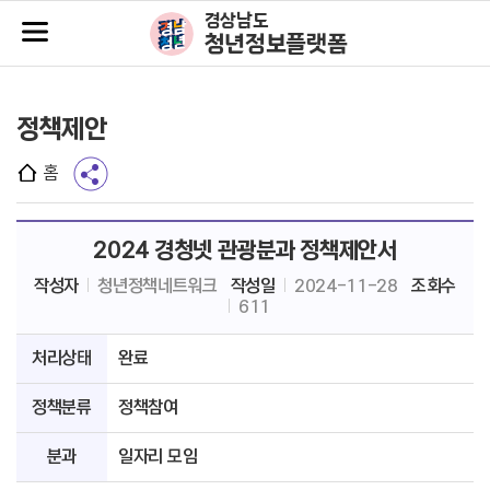
주메뉴바로가기
본문바로가기
경상남도
청년정보플랫폼
정책제안
홈
2024 경청넷 관광분과 정책제안서
작성자
청년정책네트워크
작성일
2024-11-28
조회수
611
처리상태
완료
정책분류
정책참여
분과
일자리 모임