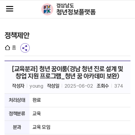
주메뉴바로가기
본문바로가기
경상남도
청년정보플랫폼
정책제안
홈
[교육분과] 청년 꿈이룸(경남 청년 진로 설계 및
창업 지원 프로그램_청년 꿈 아카데미 보완)
작성자
young
작성일
2025-06-02
조회수
374
처리상태
완료
정책분류
교육
분과
교육 모임