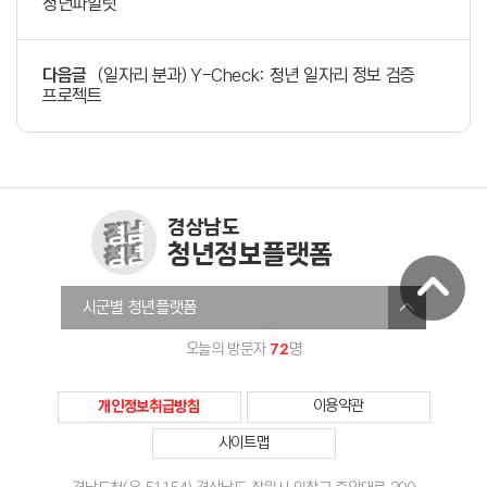
청년파일럿
다음글
(일자리 분과) Y-Check: 청년 일자리 정보 검증
프로젝트
경상남도
청년정보플랫폼
창원청년정보플랫폼
시군별 청년플랫폼
진주시청년온라인플랫폼
72
오늘의 방문자
명
통영청년세움
사천시청년센터
개인정보취급방침
이용약관
김해청년다움
사이트맵
밀양미래청년
거제YOUTH청년정보플랫폼